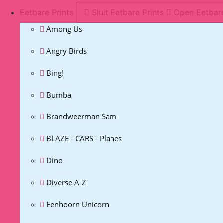
Eetbare Prints
Sluit Eetbare Prints
Open Eetbare
Among Us
Angry Birds
Bing!
Bumba
Brandweerman Sam
BLAZE - CARS - Planes
Dino
Diverse A-Z
Eenhoorn Unicorn