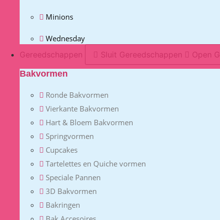
Minions
Wednesday
Gereedschappen
Sluit Gereedschappen
Open G
Bakvormen
Ronde Bakvormen
Vierkante Bakvormen
Hart & Bloem Bakvormen
Springvormen
Cupcakes
Tartelettes en Quiche vormen
Speciale Pannen
3D Bakvormen
Bakringen
Bak Accesoires