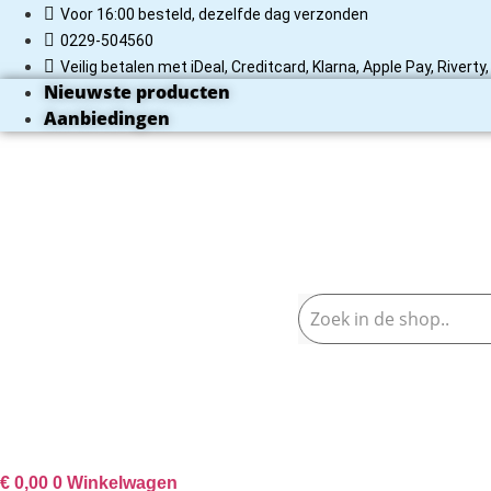
Ga
Voor 16:00 besteld, dezelfde dag verzonden
naar
0229-504560
de
Veilig betalen met iDeal, Creditcard, Klarna, Apple Pay, Rivert
inhoud
Nieuwste producten
Aanbiedingen
€
0,00
0
Winkelwagen