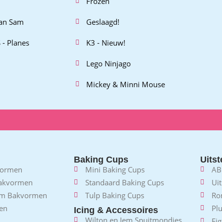
Frozen
an Sam
Geslaagd!
 - Planes
K3 - Nieuw!
Lego Ninjago
Mickey & Minni Mouse
Baking Cups
Uitst
vormen
Mini Baking Cups
AB
Bakvormen
Standaard Baking Cups
Uit
em Bakvormen
Tulp Baking Cups
Ro
en
Plu
Icing & Accessoires
Wilton en Jem Spuitmondjes
Fig