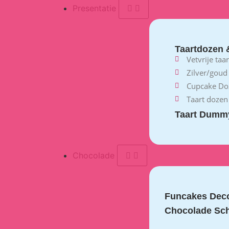
Presentatie
Taartdozen 
Vetvrije taa
Zilver/goud
Cupcake Do
Taart dozen
Taart Dumm
Chocolade
Funcakes Deco
Chocolade Sch