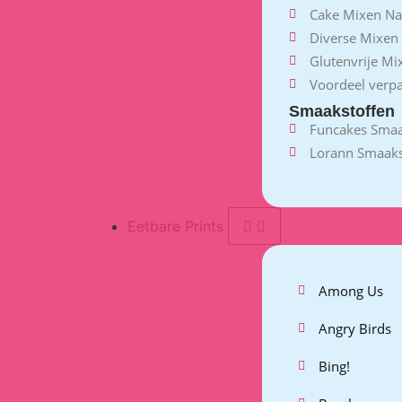
Cake Mixen Na
Diverse Mixen
Glutenvrije Mi
Voordeel verp
Smaakstoffen
Funcakes Smaa
Lorann Smaaks
Eetbare Prints
Among Us
Angry Birds
Bing!