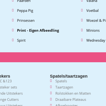
Paarden
Vaiana
Peppa Pig
Voetbal
Prinsessen
Woezel & P
Print - Eigen Afbeedling
Minions
Spirit
Wednesday
ekers
Spatels/taartzagen
C &123
Spatels
steker sets
Taartzagen
nde Uitstekers
Rolstokken en Matten
nge Cutters
Draaibare Plateaus
uur Uitstekers
Afkoelrooster