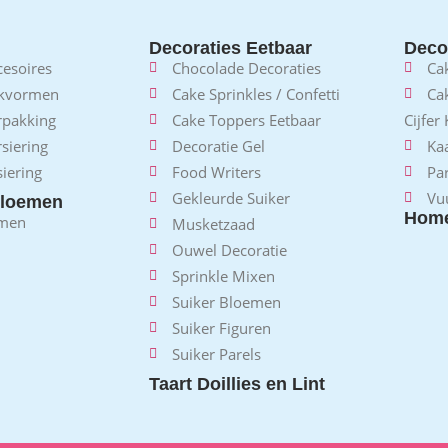
Decoraties Eetbaar
Decor
esoires
Chocolade Decoraties
Ca
akvormen
Cake Sprinkles / Confetti
Ca
rpakking
Cake Toppers Eetbaar
Cijfer
siering
Decoratie Gel
Kaa
iering
Food Writers
Pa
Gekleurde Suiker
Vu
loemen
Home
emen
Musketzaad
Ouwel Decoratie
Sprinkle Mixen
Suiker Bloemen
Suiker Figuren
Suiker Parels
Taart Doillies en Lint