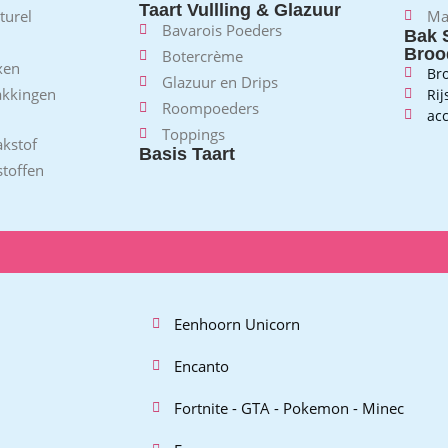
Taart Vullling & Glazuur
turel
Ma
Bavarois Poeders
Bak 
Broo
Botercrème
xen
Br
Glazuur en Drips
akkingen
Ri
Roompoeders
acc
Toppings
kstof
Basis Taart
toffen
Eenhoorn Unicorn
Encanto
Fortnite - GTA - Pokemon - Minec