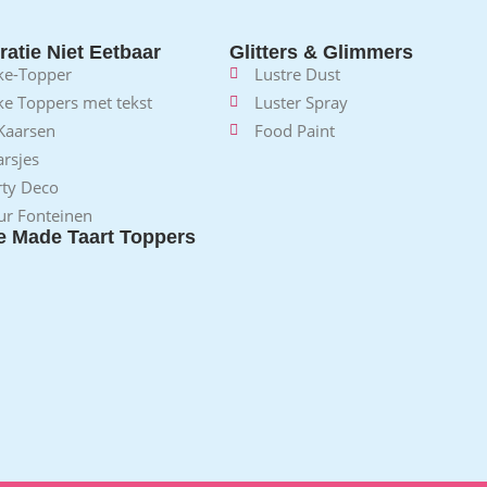
atie Niet Eetbaar
Glitters & Glimmers
ke-Topper
Lustre Dust
ke Toppers met tekst
Luster Spray
 Kaarsen
Food Paint
rsjes
rty Deco
ur Fonteinen
 Made Taart Toppers