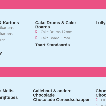
& Kartons
Cake Drums & Cake
Lolly
Boards
rtkartons
Cake Drums 12mm
 kartons
Cake Board 3 mm
zen
Taart Standaards
y
 Melts
Callebaut & andere
Choc
Chocolade
Choc
rijftubes
Chocolade Gereedschappen
CK
Wi