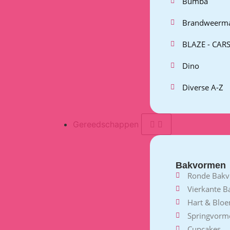
Bumba
Brandweerm
BLAZE - CARS
Dino
Diverse A-Z
Gereedschappen
Bakvormen
Ronde Bak
Vierkante 
Hart & Blo
Springvorm
Cupcakes