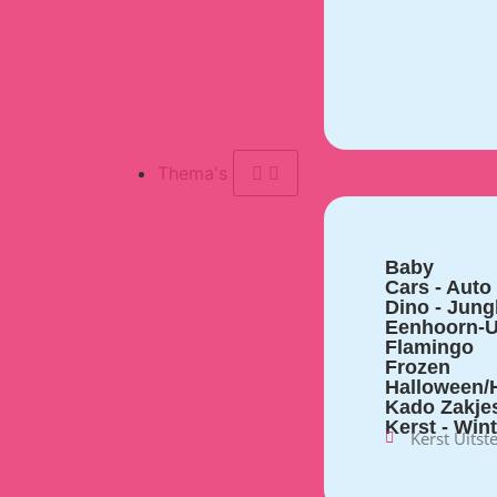
Thema's
Baby
Cars - Auto
Dino - Jung
Eenhoorn-U
Flamingo
Frozen
Halloween/H
Kado Zakje
Kerst - Win
Kerst Uitst