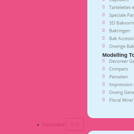
Tartelettes
Speciale Pa
3D Bakvor
Bakringen
Bak Accesoi
Overige Ba
Modelling T
Decoreer G
Crimpers
Penselen
Impression 
Overig Ger
Floral Wire
Decoratie