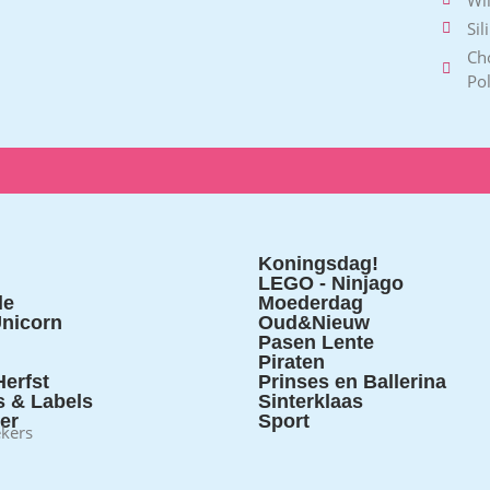
Sil
Ch
Po
Koningsdag!
LEGO - Ninjago
le
Moederdag
nicorn
Oud&Nieuw
Pasen Lente
Piraten
erfst
Prinses en Ballerina
s & Labels
Sinterklaas
ter
Sport
ekers