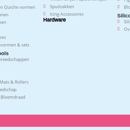
Spuitzakken
 en Quiche vormen
Bl
Icing Accessoires
nnen
Sili
Hardware
Sil
men
Ov
res
kvormen & sets
ools
ereedschappen
Mats & Rollers
eedschap
/ Bloemdraad