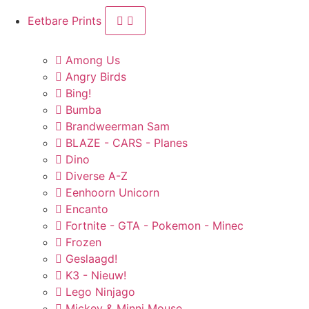
Eetbare Prints
Among Us
Angry Birds
Bing!
Bumba
Brandweerman Sam
BLAZE - CARS - Planes
Dino
Diverse A-Z
Eenhoorn Unicorn
Encanto
Fortnite - GTA - Pokemon - Minec
Frozen
Geslaagd!
K3 - Nieuw!
Lego Ninjago
Mickey & Minni Mouse