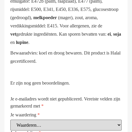
emulgator: E472b (palm, raapzaad), E477 (palm),
rijsmiddel: E500, E341, E450, E336, E575, glucosestroop
(gedroogd),
melkpoeder
(mager), zout, aroma,
verdikkingsmiddel: E415. Voor allergenen, zie de
vet
gedrukte ingrediënten. Kan sporen bevatten van:
ei
,
soja
en
lupine
.
Bewaaradvies: koel en droog bewaren. Dit product is Halal
gecertificeerd.
Er zijn nog geen beoordelingen.
Je e-mailadres wordt niet gepubliceerd.
Vereiste velden zijn
gemarkeerd met
*
Je waardering
*