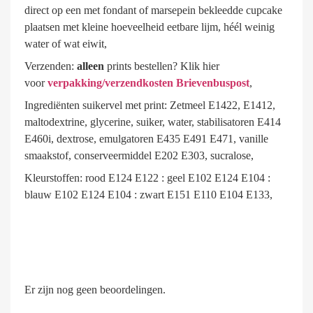
direct op een met fondant of marsepein bekleedde cupcake
plaatsen met kleine hoeveelheid eetbare lijm, héél weinig
water of wat eiwit,
Verzenden:
alleen
prints bestellen? Klik hier
voor
verpakking/verzendkosten Brievenbuspost
,
Ingrediënten suikervel met print: Zetmeel E1422, E1412,
maltodextrine, glycerine, suiker, water, stabilisatoren E414
E460i, dextrose, emulgatoren E435 E491 E471, vanille
smaakstof, conserveermiddel E202 E303, sucralose,
Kleurstoffen: rood E124 E122 : geel E102 E124 E104 :
blauw E102 E124 E104 : zwart E151 E110 E104 E133,
Er zijn nog geen beoordelingen.