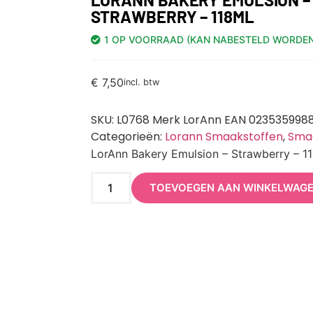
STRAWBERRY – 118ML
1 OP VOORRAAD (KAN NABESTELD WORDEN
€
7,50
incl. btw
SKU:
L0768 Merk LorAnn EAN 023535998
Categorieën:
Lorann Smaakstoffen
,
Sma
LorAnn Bakery Emulsion – Strawberry – 1
TOEVOEGEN AAN WINKELWAG