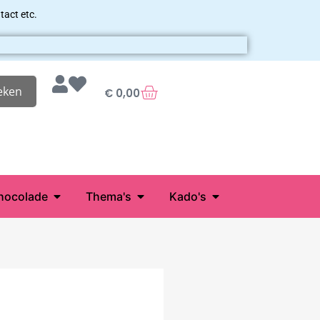
tact etc.
eken
€
0,00
hocolade
Thema's
Kado's