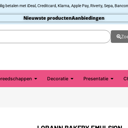
ilig betalen met iDeal, Creditcard, Klarna, Apple Pay, Riverty, Sepa, Bancon
Nieuwste producten
Aanbiedingen
Zo
reedschappen
Decoratie
Presentatie
C
LORANN BAKERY EMULSION –