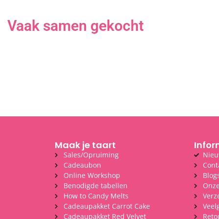
Vaak samen gekocht
Maak je taart
Infor
Sales/Opruiming
Nieu
Cadeaubon
Cont
Online Workshop
Blog
Benodigde tabellen
Onze
How to Candy Melts
Verz
Cadeaupakket Carrot Cake
Veel
Cadeaupakket Red Velvet
Reto