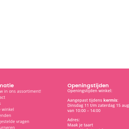
matie
Openingstijden
Openingstijden winkel:
w in ons assortiment!
act
Aangepast tijdens
kermis
:
s
Dinsdag 11 t/m zaterdag 15 aug
 winkel
van 10:00 – 14:00
enden
Adres:
gestelde vragen
Maak je taart
urneren