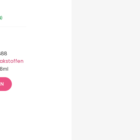
)
888
akstoffen
18ml
EN