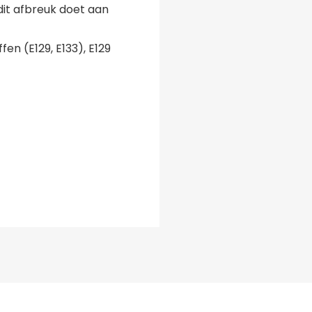
dit afbreuk doet aan
en (E129, E133), E129