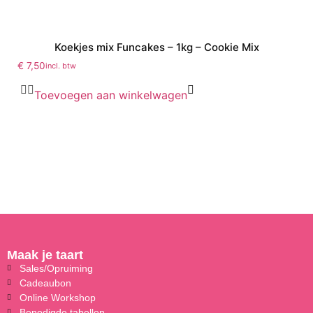
Koekjes mix Funcakes – 1kg – Cookie Mix
€
7,50
incl. btw
Toevoegen aan winkelwagen
Maak je taart
Sales/Opruiming
Cadeaubon
Online Workshop
Benodigde tabellen