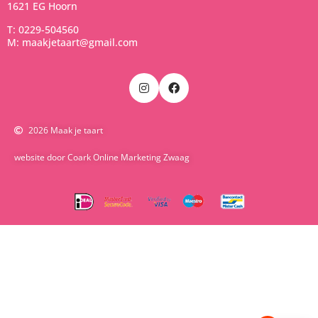
1621 EG Hoorn
T: 0229-504560
M: maakjetaart@gmail.com
2026 Maak je taart
website door Coark Online Marketing Zwaag