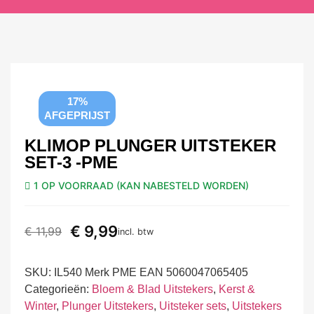
17%
AFGEPRIJST
KLIMOP PLUNGER UITSTEKER
SET-3 -PME
1 OP VOORRAAD (KAN NABESTELD WORDEN)
€
9,99
€
11,99
incl. btw
SKU:
IL540 Merk PME EAN 5060047065405
Categorieën:
Bloem & Blad Uitstekers
,
Kerst &
Winter
,
Plunger Uitstekers
,
Uitsteker sets
,
Uitstekers