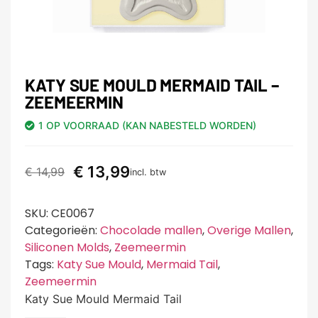
KATY SUE MOULD MERMAID TAIL –
ZEEMEERMIN
1 OP VOORRAAD (KAN NABESTELD WORDEN)
€
13,99
€
14,99
incl. btw
SKU:
CE0067
Categorieën:
Chocolade mallen
,
Overige Mallen
,
Siliconen Molds
,
Zeemeermin
Tags:
Katy Sue Mould
,
Mermaid Tail
,
Zeemeermin
Katy Sue Mould Mermaid Tail