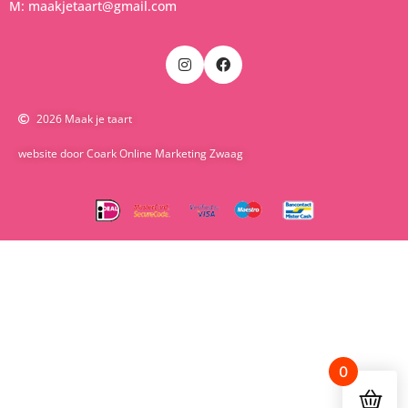
M: maakjetaart@gmail.com
2026 Maak je taart
website door Coark Online Marketing Zwaag
0