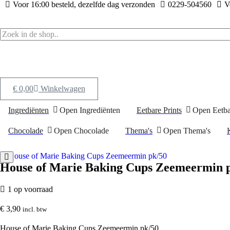
Ga
Voor 16:00 besteld, dezelfde dag verzonden
0229-504560
V
naar
de
inhoud
€
0,00
Winkelwagen
Ingrediënten
Open Ingrediënten
Eetbare Prints
Open Eetba
Chocolade
Open Chocolade
Thema's
Open Thema's
House of Marie Baking Cups Zeemeermin 
1 op voorraad
€
3,90
incl. btw
House of Marie Baking Cups Zeemeermin pk/50