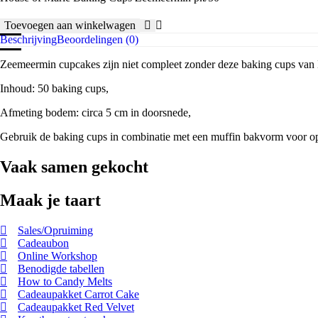
Toevoegen aan winkelwagen
House
Beschrijving
Beoordelingen (0)
of
Marie
Zeemeermin cupcakes zijn niet compleet zonder deze baking cups van
Baking
Cups
Inhoud: 50 baking cups,
Zeemeermin
pk/50
Afmeting bodem: circa 5 cm in doorsnede,
aantal
Gebruik de baking cups in combinatie met een muffin bakvorm voor opt
Vaak samen gekocht
Maak je taart
Sales/Opruiming
Cadeaubon
Online Workshop
Benodigde tabellen
How to Candy Melts
Cadeaupakket Carrot Cake
Cadeaupakket Red Velvet