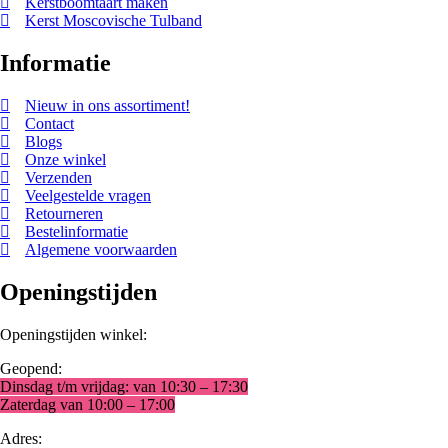
Kerstboomtaart maken
Kerst Moscovische Tulband
Informatie
Nieuw in ons assortiment!
Contact
Blogs
Onze winkel
Verzenden
Veelgestelde vragen
Retourneren
Bestelinformatie
Algemene voorwaarden
Openingstijden
Openingstijden winkel:
Geopend:
Dinsdag t/m vrijdag: van 10:30 – 17:30
Zaterdag van 10:00 – 17:00
Adres: