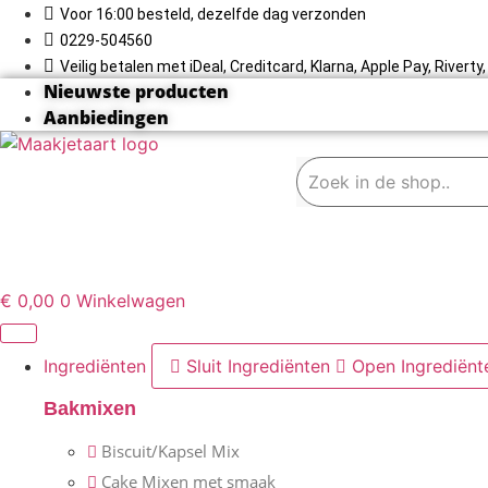
Ga
Voor 16:00 besteld, dezelfde dag verzonden
naar
0229-504560
de
Veilig betalen met iDeal, Creditcard, Klarna, Apple Pay, Rivert
inhoud
Nieuwste producten
Aanbiedingen
€
0,00
0
Winkelwagen
Ingrediënten
Sluit Ingrediënten
Open Ingrediënt
Bakmixen
Biscuit/Kapsel Mix
Cake Mixen met smaak