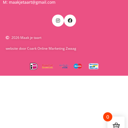
M: maakjetaart@gmail.com
2026 Maak je taart
website door Coark Online Marketing Zwaag
0