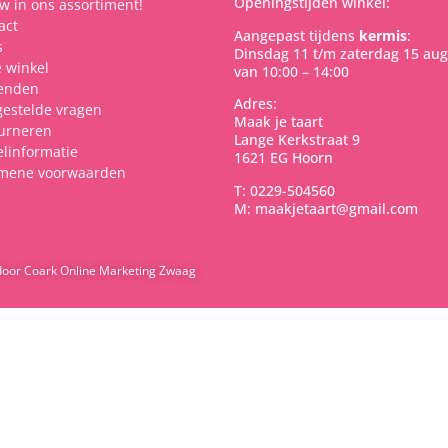
Openingstijden winkel:
w in ons assortiment!
act
Aangepast tijdens
kermis
:
s
Dinsdag 11 t/m zaterdag 15 aug
 winkel
van 10:00 – 14:00
enden
Adres:
gestelde vragen
Maak je taart
urneren
Lange Kerkstraat 9
elinformatie
1621 EG Hoorn
mene voorwaarden
T: 0229-504560
M: maakjetaart@gmail.com
door Coark Online Marketing Zwaag