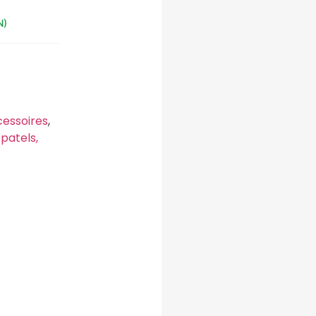
N)
cessoires
,
patels,