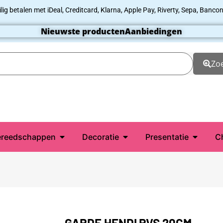
ilig betalen met iDeal, Creditcard, Klarna, Apple Pay, Riverty, Sepa, Bancon
Nieuwste producten
Aanbiedingen
Zo
reedschappen
Decoratie
Presentatie
C
GARDE HENDI RVS 20CM