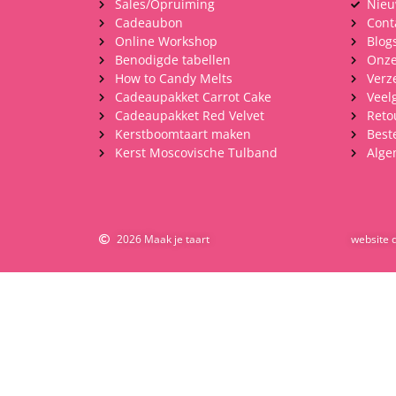
Sales/Opruiming
Nieu
Cadeaubon
Cont
Online Workshop
Blog
Benodigde tabellen
Onze
How to Candy Melts
Verz
Cadeaupakket Carrot Cake
Veel
Cadeaupakket Red Velvet
Reto
Kerstboomtaart maken
Best
Kerst Moscovische Tulband
Alge
2026 Maak je taart
website 