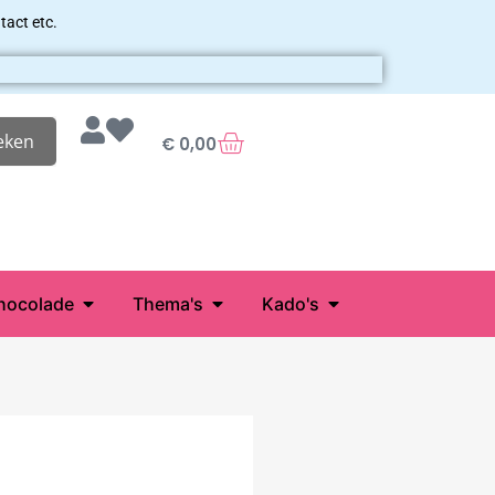
tact etc.
eken
€
0,00
hocolade
Thema's
Kado's