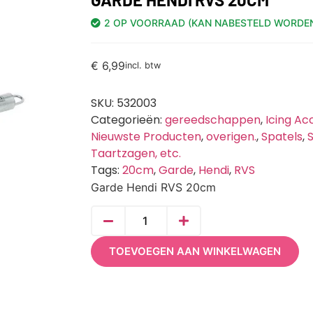
2 OP VOORRAAD (KAN NABESTELD WORDE
€
6,99
incl. btw
SKU:
532003
Categorieën:
gereedschappen
,
Icing Ac
Nieuwste Producten
,
overigen.
,
Spatels
,
S
Taartzagen, etc.
Tags:
20cm
,
Garde
,
Hendi
,
RVS
Garde Hendi RVS 20cm
TOEVOEGEN AAN WINKELWAGEN