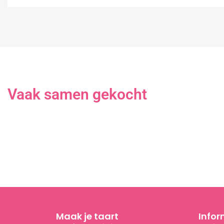
Vaak samen gekocht
Maak je taart
Infor