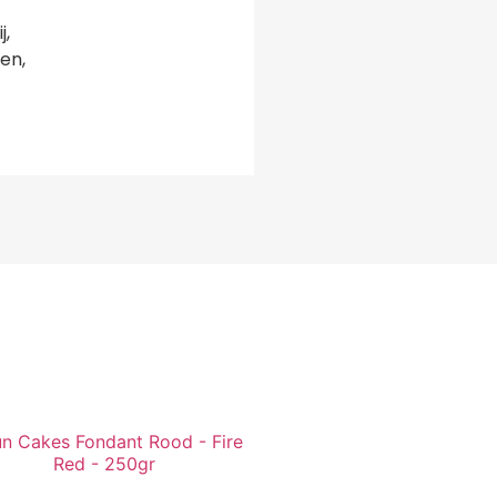
j,
en,