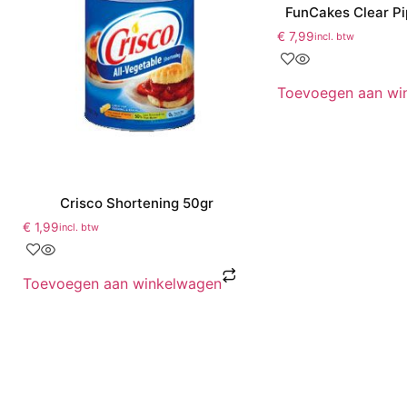
FunCakes Clear Pi
€
7,99
incl. btw
Toevoegen aan wi
Crisco Shortening 50gr
€
1,99
incl. btw
Toevoegen aan winkelwagen