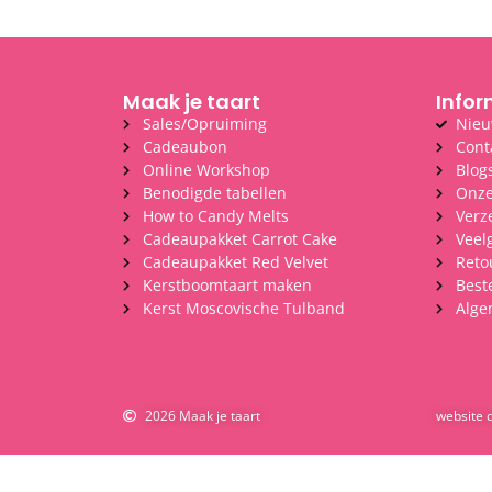
Maak je taart
Infor
Sales/Opruiming
Nieu
Cadeaubon
Cont
Online Workshop
Blog
Benodigde tabellen
Onze
How to Candy Melts
Verz
Cadeaupakket Carrot Cake
Veel
Cadeaupakket Red Velvet
Reto
Kerstboomtaart maken
Best
Kerst Moscovische Tulband
Alge
2026 Maak je taart
website 