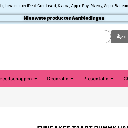
ilig betalen met iDeal, Creditcard, Klarna, Apple Pay, Riverty, Sepa, Bancon
Nieuwste producten
Aanbiedingen
Zo
reedschappen
Decoratie
Presentatie
C
FUNCAKES TAART DUMMY HAR