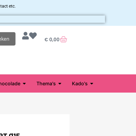
tact etc.
eken
€
0,00
hocolade
Thema's
Kado's
T Ø15