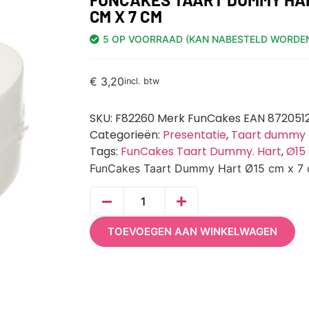
CM X 7 CM
5 OP VOORRAAD (KAN NABESTELD WORDE
€
3,20
incl. btw
SKU:
F82260 Merk FunCakes EAN 872051
Categorieën:
Presentatie
,
Taart dummy
Tags:
FunCakes Taart Dummy. Hart
,
Ø15
FunCakes Taart Dummy Hart Ø15 cm x 7
TOEVOEGEN AAN WINKELWAGEN