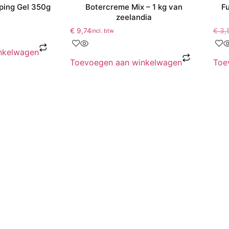
ping Gel 350g
Botercreme Mix – 1 kg van
F
zeelandia
€
9,74
€
3,
incl. btw
nkelwagen
Toevoegen aan winkelwagen
Toe