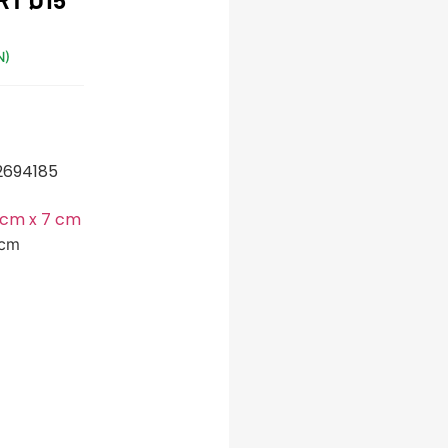
N)
2694185
 cm x 7 cm
 cm