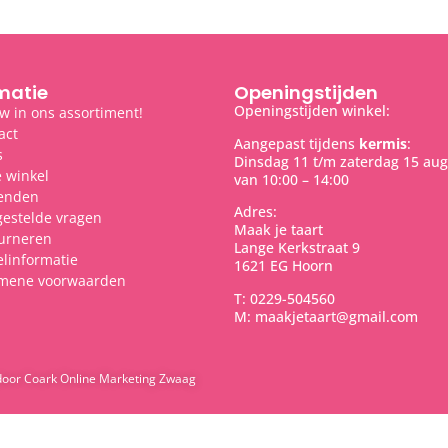
matie
Openingstijden
Openingstijden winkel:
w in ons assortiment!
act
Aangepast tijdens
kermis
:
s
Dinsdag 11 t/m zaterdag 15 aug
 winkel
van 10:00 – 14:00
enden
Adres:
gestelde vragen
Maak je taart
urneren
Lange Kerkstraat 9
elinformatie
1621 EG Hoorn
mene voorwaarden
T: 0229-504560
M: maakjetaart@gmail.com
door Coark Online Marketing Zwaag