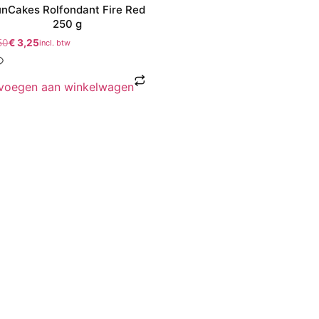
unCakes Rolfondant Fire Red
250 g
50
€
3,25
incl. btw
voegen aan winkelwagen