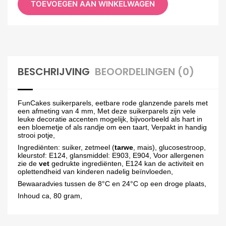
TOEVOEGEN AAN WINKELWAGEN
BESCHRIJVING
BEOORDELINGEN (0)
FunCakes suikerparels, eetbare rode glanzende parels met
een afmeting van 4 mm, Met deze suikerparels zijn vele
leuke decoratie accenten mogelijk, bijvoorbeeld als hart in
een bloemetje of als randje om een taart, Verpakt in handig
strooi potje,
Ingrediënten: suiker, zetmeel (
tarwe
, mais), glucosestroop,
kleurstof: E124, glansmiddel: E903, E904, Voor allergenen
zie de
vet
gedrukte ingrediënten, E124 kan de activiteit en
oplettendheid van kinderen nadelig beïnvloeden,
Bewaaradvies tussen de 8°C en 24°C op een droge plaats,
Inhoud ca, 80 gram,