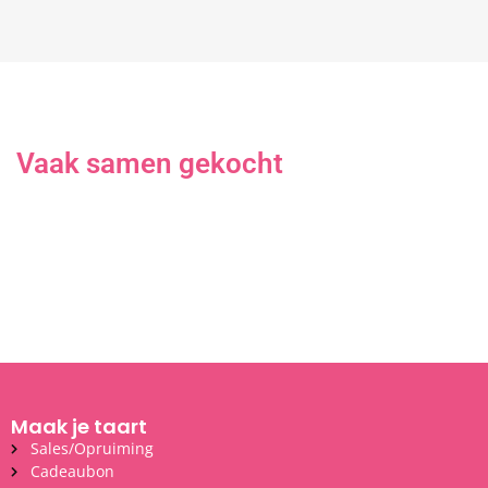
Vaak samen gekocht
Maak je taart
Sales/Opruiming
Cadeaubon