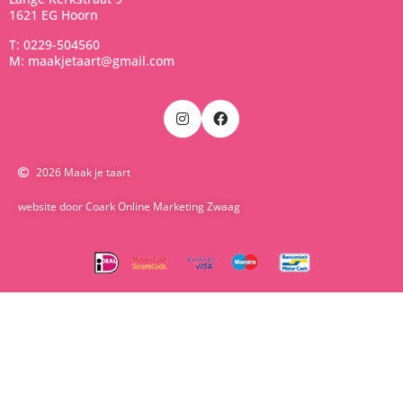
1621 EG Hoorn
T: 0229-504560
M: maakjetaart@gmail.com
2026 Maak je taart
website door Coark Online Marketing Zwaag