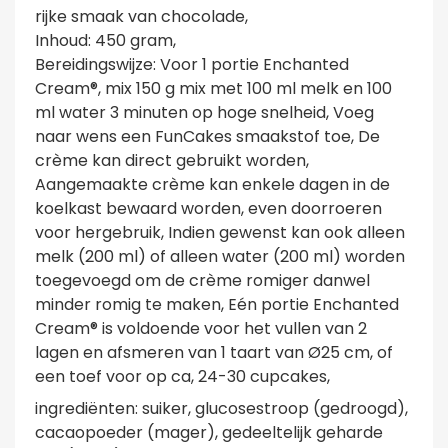
rijke smaak van chocolade,
Inhoud: 450 gram,
Bereidingswijze: Voor 1 portie Enchanted
Cream®, mix 150 g mix met 100 ml melk en 100
ml water 3 minuten op hoge snelheid, Voeg
naar wens een FunCakes smaakstof toe, De
crème kan direct gebruikt worden,
Aangemaakte crème kan enkele dagen in de
koelkast bewaard worden, even doorroeren
voor hergebruik, Indien gewenst kan ook alleen
melk (200 ml) of alleen water (200 ml) worden
toegevoegd om de crème romiger danwel
minder romig te maken, Eén portie Enchanted
Cream® is voldoende voor het vullen van 2
lagen en afsmeren van 1 taart van Ø25 cm, of
een toef voor op ca, 24-30 cupcakes,
ingrediënten: suiker, glucosestroop (gedroogd),
cacaopoeder (mager), gedeeltelijk geharde