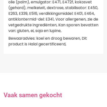
olie (palm), emulgator: E471, E472f, kokosvet
(gehard), melkeiwit, dextrose, stabilisator: E450,
E263, E339, E516, verdikkingsmiddel: E401, E464,
antiklontermid-del: E341, Voor allergenen, zie de
vetgedrukte ingrediënten, Kan sporen bevatten
van: gluten, ei, soja en lupine,
Bewaaradvies: koel en droog bewaren, Dit
product is Halal gecertificeerd,
Vaak samen gekocht