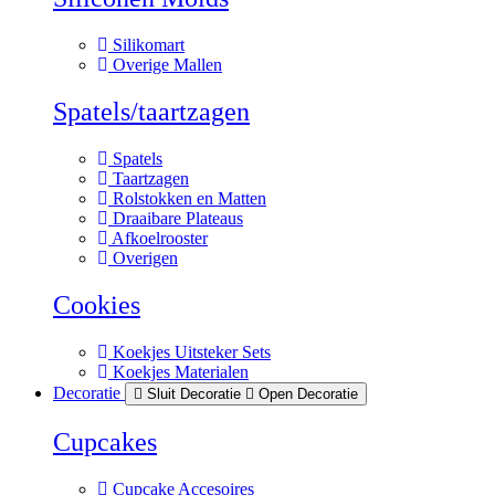
Silikomart
Overige Mallen
Spatels/taartzagen
Spatels
Taartzagen
Rolstokken en Matten
Draaibare Plateaus
Afkoelrooster
Overigen
Cookies
Koekjes Uitsteker Sets
Koekjes Materialen
Decoratie
Sluit Decoratie
Open Decoratie
Cupcakes
Cupcake Accesoires