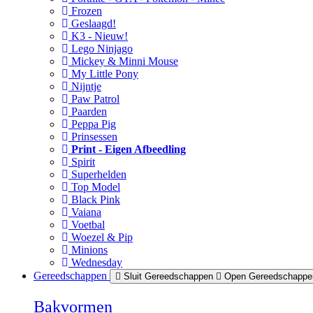
Frozen
Geslaagd!
K3 - Nieuw!
Lego Ninjago
Mickey & Minni Mouse
My Little Pony
Nijntje
Paw Patrol
Paarden
Peppa Pig
Prinsessen
Print - Eigen Afbeedling
Spirit
Superhelden
Top Model
Black Pink
Vaiana
Voetbal
Woezel & Pip
Minions
Wednesday
Gereedschappen
Sluit Gereedschappen
Open Gereedschappe
Bakvormen