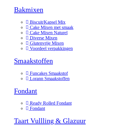
Bakmixen
Biscuit/Kapsel Mix
Cake Mixen met smaak
Cake Mixen Naturel
Diverse Mixen
Glutenvrije Mixen
Voordeel verpakkingen
Smaakstoffen
Funcakes Smaakstof
Lorann Smaakstoffen
Fondant
Ready Rolled Fondant
Fondant
Taart Vullling & Glazuur