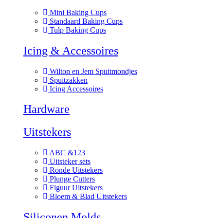
Mini Baking Cups
Standaard Baking Cups
Tulp Baking Cups
Icing & Accessoires
Wilton en Jem Spuitmondjes
Spuitzakken
Icing Accessoires
Hardware
Uitstekers
ABC &123
Uitsteker sets
Ronde Uitstekers
Plunge Cutters
Figuur Uitstekers
Bloem & Blad Uitstekers
Siliconen Molds