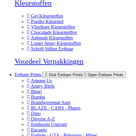
Kleurstoffen
Gel Kleurstoffen
Poeder Kleurstof
Vloeibare Kleurstoffen
Chocolade Kleurstoffen
Airbrush Kleurstoffen
Luster Spray Kleurstoffen
Schrijf Stiften Eetbaar
Voordeel Verpakkingen
Eetbare Prints
Sluit Eetbare Prints
Open Eetbare Prints
Among Us
Angry Birds
Bing!
Bumba
Brandweerman Sam
BLAZE - CARS - Planes
Dino
Diverse A-Z
Eenhoorn Unicorn
Encanto
Fortnite - GTA - Pokemon - Minec