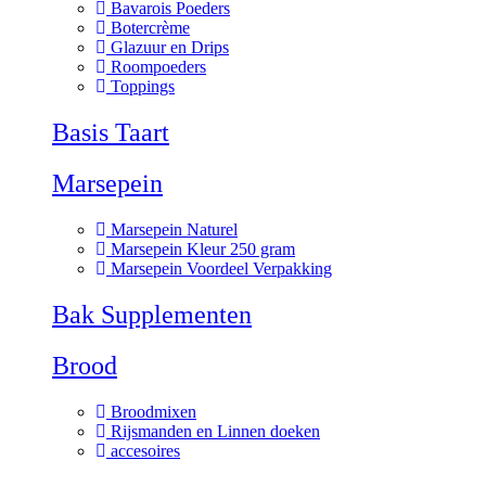
Bavarois Poeders
Botercrème
Glazuur en Drips
Roompoeders
Toppings
Basis Taart
Marsepein
Marsepein Naturel
Marsepein Kleur 250 gram
Marsepein Voordeel Verpakking
Bak Supplementen
Brood
Broodmixen
Rijsmanden en Linnen doeken
accesoires