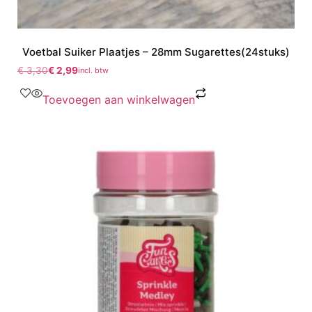
Voetbal Suiker Plaatjes – 28mm Sugarettes(24stuks)
€
3,30
€
2,99
incl. btw
Toevoegen aan winkelwagen