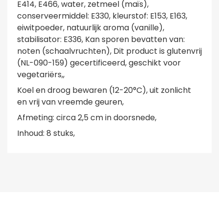
E414, E466, water, zetmeel (maïs),
conserveermiddel: E330, kleurstof: E153, E163,
eiwitpoeder, natuurlijk aroma (vanille),
stabilisator: E336, Kan sporen bevatten van:
noten (schaalvruchten), Dit product is glutenvrij
(NL-090-159) gecertificeerd, geschikt voor
vegetariërs,,
Koel en droog bewaren (12-20°C), uit zonlicht
en vrij van vreemde geuren,
Afmeting: circa 2,5 cm in doorsnede,
Inhoud: 8 stuks,