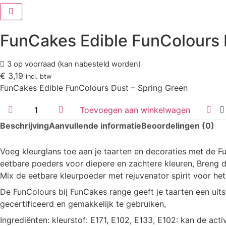
FunCakes Edible FunColours 
3 op voorraad (kan nabesteld worden)
€
3,19
incl. btw
FunCakes Edible FunColours Dust – Spring Green
FunCakes
Toevoegen aan winkelwagen
Edible
FunColours
Beschrijving
Aanvullende informatie
Beoordelingen (0)
Dust
-
Spring
Voeg kleurglans toe aan je taarten en decoraties met de
Green
aantal
eetbare poeders voor diepere en zachtere kleuren, Breng d
Mix de eetbare kleurpoeder met rejuvenator spirit voor he
De FunColours bij FunCakes range geeft je taarten een uits
gecertificeerd en gemakkelijk te gebruiken,
Ingrediënten: kleurstof: E171, E102, E133, E102: kan de acti