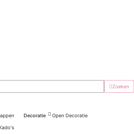
Zoeken
happen
Decoratie
Open Decoratie
Kado's