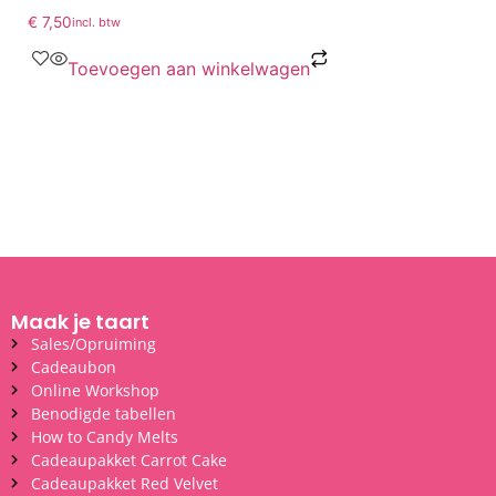
€
7,50
incl. btw
Toevoegen aan winkelwagen
Maak je taart
Sales/Opruiming
Cadeaubon
Online Workshop
Benodigde tabellen
How to Candy Melts
Cadeaupakket Carrot Cake
Cadeaupakket Red Velvet