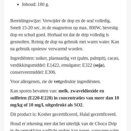
Inhoud: 180 g.
Bereidingswijze: Verwijder de dop en de seal volledig.
Smelt 15-20 sec. in de magnetron op max. 800W, bevestig
dop en schud goed. Herhaal tot dat de drip volledig is
gesmolten. Reinig de dop na gebruik met warm water. Kan
na gebruik opnieuw verwarmd worden.
Ingrediënten: suiker, plantaardig vet (palm, palmpit), cacao,
verdikkingsmiddel: E1422, emulgator: E322 (
soja
),
conserveermiddel: E306.
Voor allergenen, zie de
vet
gedrukte ingrediënten.
Kan sporen bevatten van:
melk
,
zwaveldioxide en
sulfieten (E220-E228) in concentraties van meer dan 10
mg/kg of 10 mg/l, uitgedrukt als SO2
.
Dit product is: Kosher gecertificeerd, Halal gecertificeerd.
Houd er rekening mee dat het uiterlijk van de Choco Drip
in de verpakking wellicht anders kan tonen, vanwege witte