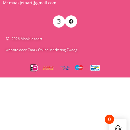
M: maakjetaart@gmail.com
2026 Maak je taart
website door Coark Online Marketing Zwaag
0