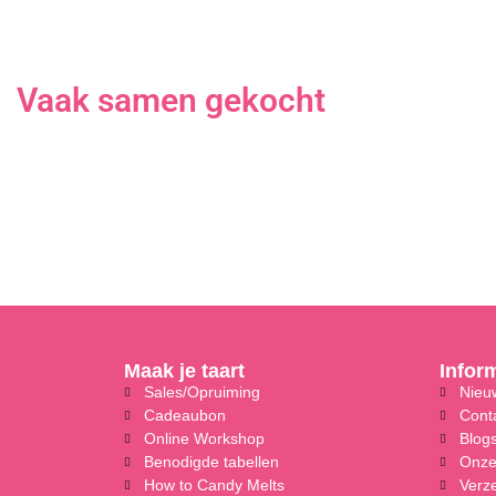
Vaak samen gekocht
Maak je taart
Infor
Sales/Opruiming
Nieuw
Cadeaubon
Cont
Online Workshop
Blog
Benodigde tabellen
Onze
How to Candy Melts
Verz