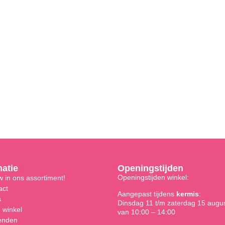
matie
Openingstijden
Openingstijden winkel:
 in ons assortiment!
act
Aangepast tijdens
kermis
:
s
Dinsdag 11 t/m zaterdag 15 augu
 winkel
van 10:00 – 14:00
enden