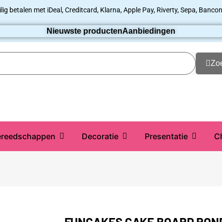
ilig betalen met iDeal, Creditcard, Klarna, Apple Pay, Riverty, Sepa, Bancon
Nieuwste producten
Aanbiedingen
Zo
reedschappen
Decoratie
Presentatie
C
FUNCAKES CAKE BOARD ROND