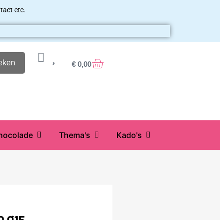
tact etc.
eken
€
0,00
hocolade
Thema's
Kado's
 Ø15