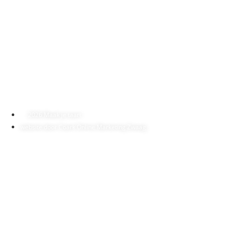
Zaterdag van 10:00 – 17:00
Adres:
Maak je taart
Lange Kerkstraat 9
1621 EG Hoorn
T: 0229-504560
M: maakjetaart@gmail.com
2026 Maak je taart
website door Coark Online Marketing Zwaag