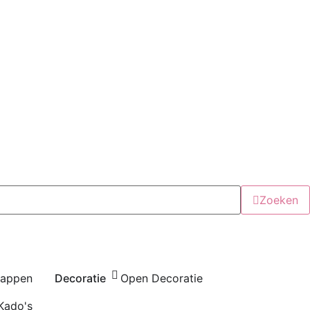
Zoeken
happen
Decoratie
Open Decoratie
Kado's