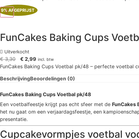
9% AFGEPRIJST
FunCakes Baking Cups Voetb
Uitverkocht
Oorspronkelijke
Huidige
€
3,30
€
2,99
incl. btw
prijs
prijs
FunCakes Baking Cups Voetbal pk/48 – perfecte voetbal cu
was:
is:
Beschrijving
Beoordelingen (0)
€ 3,30.
€ 2,99.
FunCakes Baking Cups Voetbal pk/48
Een voetbalfeestje krijgt pas echt sfeer met de
FunCakes B
het nu gaat om een verjaardagsfeestje, een kampioenschaps
presentatie.
Cupcakevormpjes voetbal voor