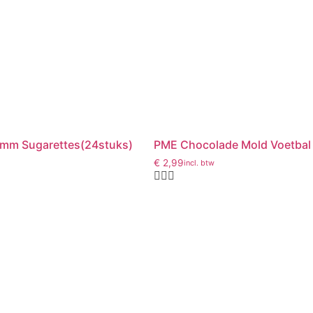
28mm Sugarettes(24stuks)
PME Chocolade Mold Voetbal
€
2,99
incl. btw