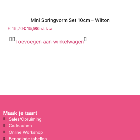
Mini Springvorm Set 10cm – Wilton
€
16,70
€
15,98
incl. btw
Toevoegen aan winkelwagen
Maak je taart
Sales/Opruiming
Cadeaubon
Online Workshop
Benodigde tabellen