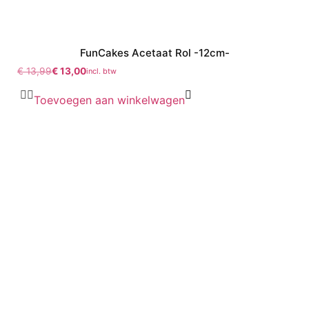
FunCakes Acetaat Rol -12cm-
€
13,99
€
13,00
incl. btw
Toevoegen aan winkelwagen