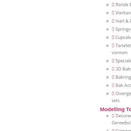
Ronde 
Vierka
Hart &
Spring
Cupcak
Tartele
vormen
Special
3D Bak
Bakrin
Bak Acc
Overig
sets
Modelling T
Decore
Gereeds
Crimpe