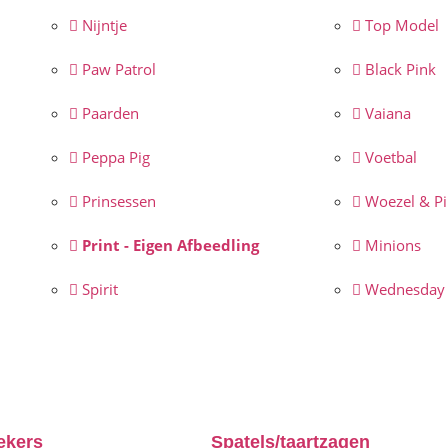
Nijntje
Top Model
Paw Patrol
Black Pink
Paarden
Vaiana
Peppa Pig
Voetbal
Prinsessen
Woezel & P
Print - Eigen Afbeedling
Minions
Spirit
Wednesday
ekers
Spatels/taartzagen