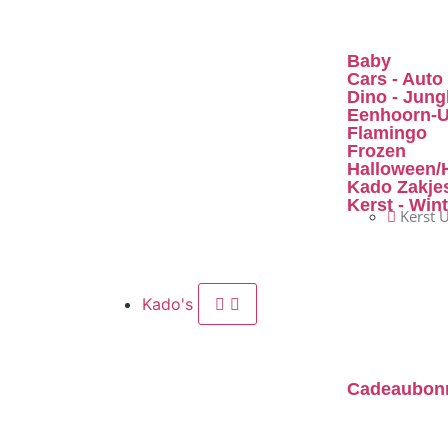
Baby
Cars - Auto
Dino - Jung
Eenhoorn-U
Flamingo
Frozen
Halloween/H
Kado Zakje
Kerst - Win
Kerst U
Kado's
Cadeaubon