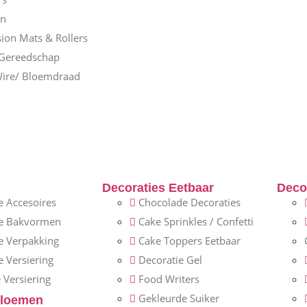
en
ion Mats & Rollers
 Gereedschap
Wire/ Bloemdraad
Decoraties Eetbaar
Decor
 Accesoires
Chocolade Decoraties
e Bakvormen
Cake Sprinkles / Confetti
e Verpakking
Cake Toppers Eetbaar
 Versiering
Decoratie Gel
 Versiering
Food Writers
Gekleurde Suiker
loemen