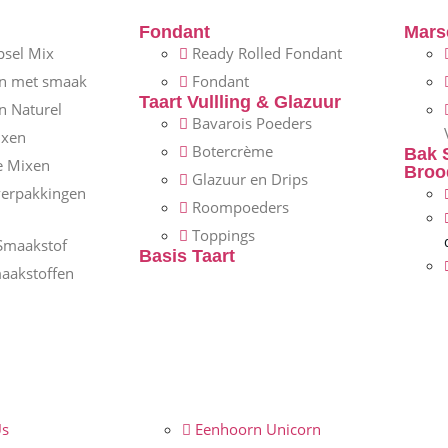
Fondant
Mars
psel Mix
Ready Rolled Fondant
n met smaak
Fondant
Taart Vullling & Glazuur
n Naturel
Bavarois Poeders
ixen
Botercrème
Bak 
e Mixen
Broo
Glazuur en Drips
verpakkingen
Roompoeders
Toppings
Smaakstof
Basis Taart
aakstoffen
s
Eenhoorn Unicorn