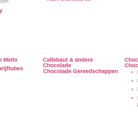
ozen
y
 Melts
Callebaut & andere
Choc
Chocolade
Choc
rijftubes
Chocolade Gereedschappen