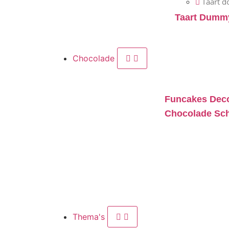
Taart d
Taart Dumm
Chocolade
Funcakes Deco
Chocolade Sch
Thema's