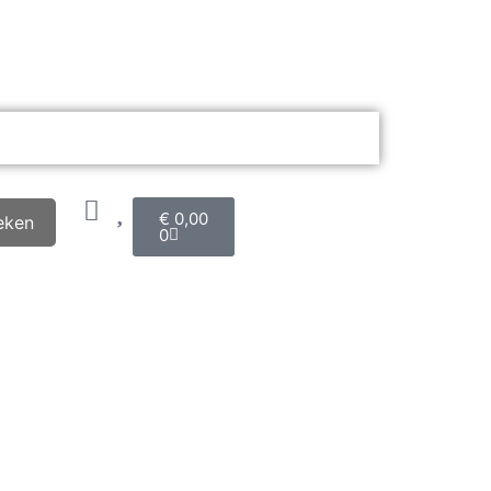
€
0,00
eken
0