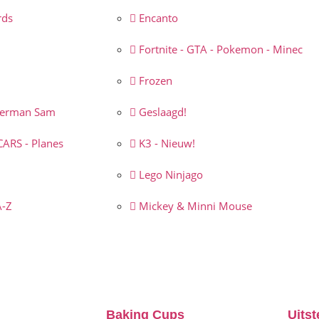
rds
Encanto
Fortnite - GTA - Pokemon - Minec
Frozen
erman Sam
Geslaagd!
CARS - Planes
K3 - Nieuw!
Lego Ninjago
A-Z
Mickey & Minni Mouse
Baking Cups
Uitst