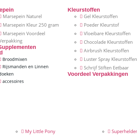
epein
Kleurstoffen
Marsepein Naturel
Gel Kleurstoffen
Marsepein Kleur 250 gram
Poeder Kleurstof
Marsepein Voordeel
Vloeibare Kleurstoffen
Verpakking
Chocolade Kleurstoffen
Supplementen
Airbrush Kleurstoffen
d
Luster Spray Kleurstoffen
Broodmixen
Rijsmanden en Linnen
Schrijf Stiften Eetbaar
doeken
Voordeel Verpakkingen
accesoires
My Little Pony
Superhelde