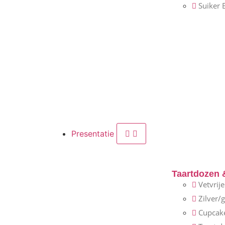
Suiker
Presentatie
Taartdozen 
Vetvrij
Zilver/
Cupcak