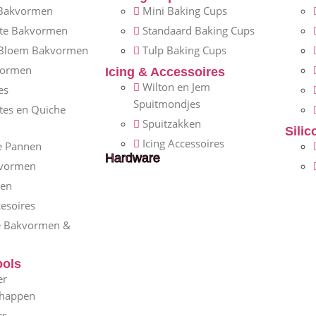
Bakvormen
Mini Baking Cups
nte Bakvormen
Standaard Baking Cups
 Bloem Bakvormen
Tulp Baking Cups
vormen
Icing & Accessoires
Wilton en Jem
es
Spuitmondjes
ttes en Quiche
Spuitzakken
Sili
Icing Accessoires
e Pannen
Hardware
vormen
gen
esoires
e Bakvormen &
ools
er
chappen
rs