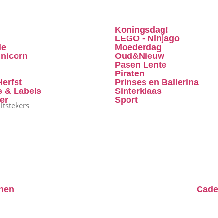
Koningsdag!
LEGO - Ninjago
le
Moederdag
nicorn
Oud&Nieuw
Pasen Lente
Piraten
erfst
Prinses en Ballerina
s & Labels
Sinterklaas
ter
Sport
itstekers
nen
Cade