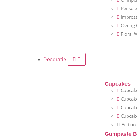
Pensel
Impress
Overig
Floral 
Decoratie
Cupcakes
Cupcake
Cupcak
Cupcak
Cupcake
Eetbare
Gumpaste B