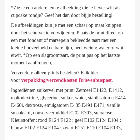
*Zie je een andere leuke afbeelding die je liever wilt als
cupcake rondje? Geef het dan door bij je bestelling!
De afbeeldingen kun je met een schaar op maat knippen
door het schutvel te verwijderen, Plaats de print direct op
een met fondant of marsepein bekleedde taart met een
kleine hoeveelheid eetbare lijm, héél weinig water of wat
eiwit, *Op een slagroomtaart, de print pas op het laatste
moment aanbrengen,
Verzenden:
alleen
prints bestellen? Klik hier
voor
verpakking/verzendkosten Brievenbuspost
,
Ingrediënten suikervel met print: Zetmeel E1422, E1412,
maltodextrine, glycerine, suiker, water, stabilisatoren E414
E460i, dextrose, emulgatoren E435 E491 E471, vanille
smaakstof, conserveermiddel E202 E303, sucralose,
Kleurstoffen: rood E124 E122 : geel E102 E124 E104 :
blauw E102 E124 E104 : zwart E151 E110 E104 E133,