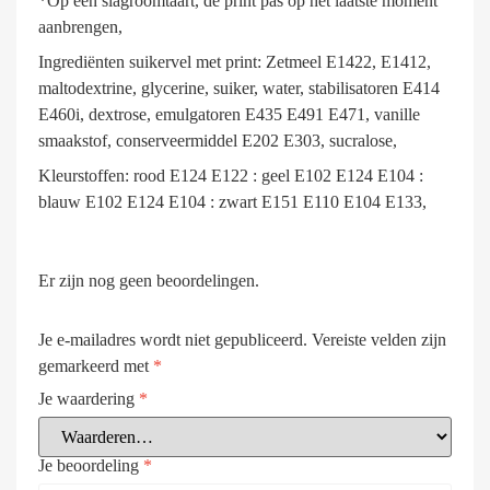
*Op een slagroomtaart, de print pas op het laatste moment
aanbrengen,
Ingrediënten suikervel met print: Zetmeel E1422, E1412,
maltodextrine, glycerine, suiker, water, stabilisatoren E414
E460i, dextrose, emulgatoren E435 E491 E471, vanille
smaakstof, conserveermiddel E202 E303, sucralose,
Kleurstoffen: rood E124 E122 : geel E102 E124 E104 :
blauw E102 E124 E104 : zwart E151 E110 E104 E133,
Er zijn nog geen beoordelingen.
Je e-mailadres wordt niet gepubliceerd.
Vereiste velden zijn
gemarkeerd met
*
Je waardering
*
Je beoordeling
*