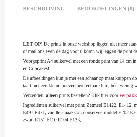
BESCHRIJVING
BEOORDELINGEN (0)
LET OP!
De prints in onze webshop liggen niet meer stand
of mail ons even de dag voor u komt, wij leggen de print 
Voorgeprint A4 suikervel met een ronde print van 14 cm i
en Cupcakes!
De afbeeldingen kun je met een schaar op maat knippen door
taart met een kleine hoeveelheid eetbare lijm, héél weinig 
Verzenden:
alleen
prints bestellen? Klik hier voor
verpakk
Ingrediënten suikervel met print: Zetmeel E1422, E1412, ma
E491 E471, vanille smaakstof, conserveermiddel E202 E30
zwart E151 E110 E104 E133,