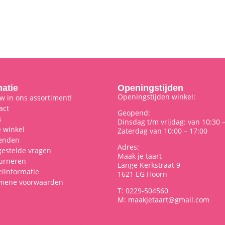
matie
Openingstijden
Openingstijden winkel:
w in ons assortiment!
act
Geopend:
s
Dinsdag t/m vrijdag: van 10:30 
 winkel
Zaterdag van 10:00 – 17:00
enden
Adres:
gestelde vragen
Maak je taart
urneren
Lange Kerkstraat 9
elinformatie
1621 EG Hoorn
mene voorwaarden
T: 0229-504560
M: maakjetaart@gmail.com