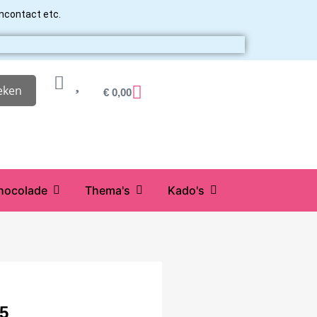
ancontact etc.
eken
€
0,00
hocolade
Thema's
Kado's
5