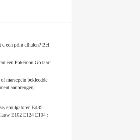
t u een print afhalen? Bel
 van een Pokémon Go taart
t of marsepein bekleedde
moment aanbrengen,
rose, emulgatoren E435
 blauw E102 E124 E104 :