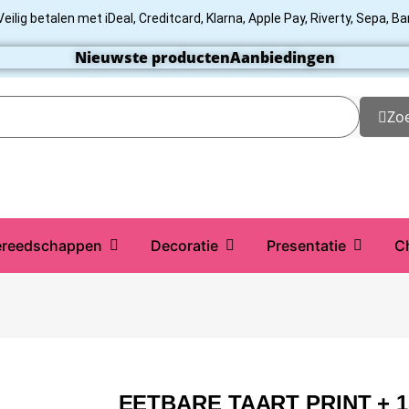
Veilig betalen met iDeal, Creditcard, Klarna, Apple Pay, Riverty, Sepa, B
Nieuwste producten
Aanbiedingen
Zo
reedschappen
Decoratie
Presentatie
C
EETBARE TAART PRINT + 1