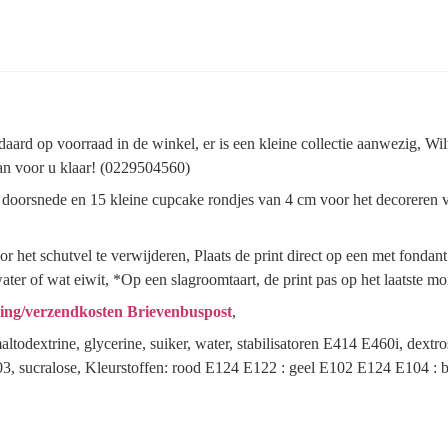
aard op voorraad in de winkel, er is een kleine collectie aanwezig, Wil
dan voor u klaar! (0229504560)
n doorsnede en 15 kleine cupcake rondjes van 4 cm voor het decoreren
 het schutvel te verwijderen, Plaats de print direct op een met fondan
water of wat eiwit, *Op een slagroomtaart, de print pas op het laatste 
ing/verzendkosten Brievenbuspost
,
ltodextrine, glycerine, suiker, water, stabilisatoren E414 E460i, dext
3, sucralose, Kleurstoffen: rood E124 E122 : geel E102 E124 E104 :