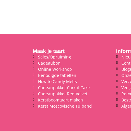
Maak je taart
Infor
Sales/Opruiming
Nieu
Cadeaubon
Cont
Online Workshop
Blog
Benodigde tabellen
Onze
How to Candy Melts
Verz
Cadeaupakket Carrot Cake
Veel
Cadeaupakket Red Velvet
Reto
Kerstboomtaart maken
Best
Kerst Moscovische Tulband
Alge