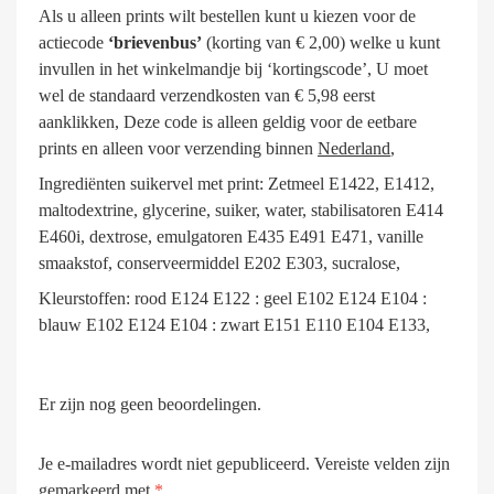
Als u alleen prints wilt bestellen kunt u kiezen voor de
actiecode
‘brievenbus’
(korting van € 2,00) welke u kunt
invullen in het winkelmandje bij ‘kortingscode’, U moet
wel de standaard verzendkosten van € 5,98 eerst
aanklikken, Deze code is alleen geldig voor de eetbare
prints en alleen voor verzending binnen
Nederland
,
Ingrediënten suikervel met print: Zetmeel E1422, E1412,
maltodextrine, glycerine, suiker, water, stabilisatoren E414
E460i, dextrose, emulgatoren E435 E491 E471, vanille
smaakstof, conserveermiddel E202 E303, sucralose,
Kleurstoffen: rood E124 E122 : geel E102 E124 E104 :
blauw E102 E124 E104 : zwart E151 E110 E104 E133,
Er zijn nog geen beoordelingen.
Je e-mailadres wordt niet gepubliceerd.
Vereiste velden zijn
gemarkeerd met
*