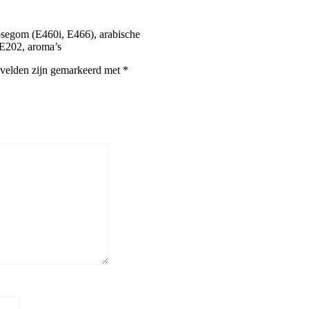
losegom (E460i, E466), arabische
 E202, aroma’s
 velden zijn gemarkeerd met
*