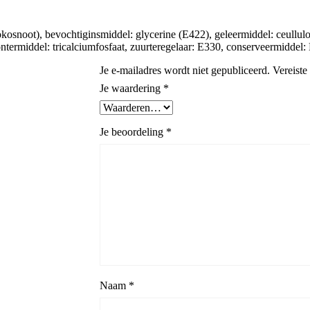
(kokosnoot), bevochtiginsmiddel: glycerine (E422), geleermiddel: ceullu
ermiddel: tricalciumfosfaat, zuurteregelaar: E330, conserveermiddel:
Je e-mailadres wordt niet gepubliceerd.
Vereiste
Je waardering
*
Je beoordeling
*
Naam
*