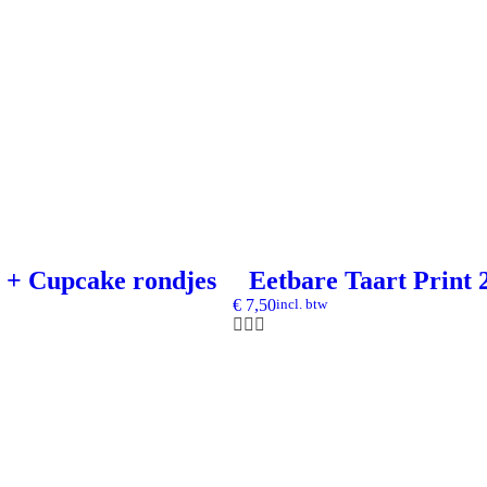
a + Cupcake rondjes
Eetbare Taart Print
€
7,50
incl. btw