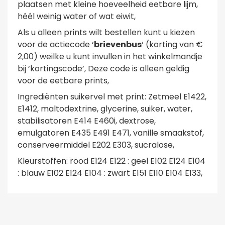
plaatsen met kleine hoeveelheid eetbare lijm,
héél weinig water of wat eiwit,
Als u alleen prints wilt bestellen kunt u kiezen
voor de actiecode ‘
brievenbus
‘ (korting van €
2,00) weilke u kunt invullen in het winkelmandje
bij ‘kortingscode’, Deze code is alleen geldig
voor de eetbare prints,
Ingrediënten suikervel met print: Zetmeel E1422,
E1412, maltodextrine, glycerine, suiker, water,
stabilisatoren E414 E460i, dextrose,
emulgatoren E435 E491 E471, vanille smaakstof,
conserveermiddel E202 E303, sucralose,
Kleurstoffen: rood E124 E122 : geel E102 E124 E104
: blauw E102 E124 E104 : zwart E151 E110 E104 E133,