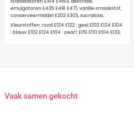
stabilisatoren E414 E460i, dextrose,
emulgatoren E435 E491 E471, vanille smaakstof,
conserveermiddel E202 E303, sucralose,
Kleurstoffen: rood E124 E122 : geel E102 E124 E104
: blauw E102 E124 E104 : zwart E151 E110 E104 E133,
Vaak samen gekocht