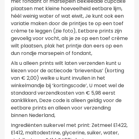
met fondant of marsepein bekleedde cupcake
plaatsen met kleine hoeveelheid eetbare lijm,
héél weinig water of wat eiwit, Je kunt ook een
variatie maken door de printjes te op een toef
crème te leggen (zie foto), Eetbare prints zijn
gevoelig voor vocht, als je ze op een toef crème
wilt plaatsen, plak het printje dan eers op een
dun rondje marsepein of fondant,
Als u alleen prints wilt laten verzenden kunt u
kiezen voor de actiecode ‘brievenbus’ (korting
van € 2,00) welke u kunt invullen in het
winkelmandje bij ‘kortingscode’, U moet wel de
standaard verzendkosten van € 5,98 eerst
aanklikken, Deze code is alleen geldig voor de
eetbare prints en alleen voor verzending
binnen
Nederland
,
Ingrediënten suikervel met print: Zetmeel E1422,
E1412, maltodextrine, glycerine, suiker, water,