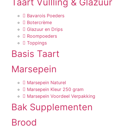
Taart Vullling & Glazuur
Bavarois Poeders
Botercrème
Glazuur en Drips
Roompoeders
Toppings
Basis Taart
Marsepein
Marsepein Naturel
Marsepein Kleur 250 gram
Marsepein Voordeel Verpakking
Bak Supplementen
Brood