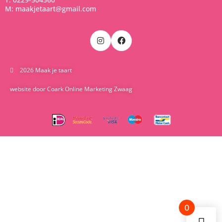
M: maakjetaart@gmail.com
2026 Maak je taart
website door Coark Online Marketing Zwaag
0