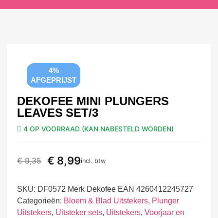
4%
AFGEPRIJST
DEKOFEE MINI PLUNGERS
LEAVES SET/3
4 OP VOORRAAD (KAN NABESTELD WORDEN)
€
8,99
€
9,35
incl. btw
SKU:
DF0572 Merk Dekofee EAN 4260412245727
Categorieën:
Bloem & Blad Uitstekers
,
Plunger
Uitstekers
,
Uitsteker sets
,
Uitstekers
,
Voorjaar en