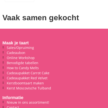
Vaak samen gekocht
Maak je taart
Sales/Opruiming
Cadeaubon
Online Workshop
Benodigde tabellen
How to Candy Melts
Cadeaupakket Carrot Cake
Cadeaupakket Red Velvet
Kerstboomtaart maken
Kerst Moscovische Tulband
Informatie
Nieuw in ons assortiment!
Contact