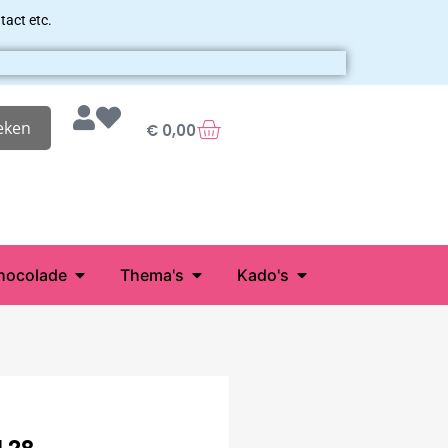
tact etc.
eken
€
0,00
hocolade
Thema's
Kado's
 28