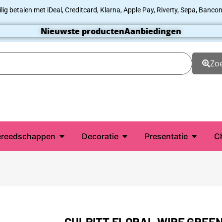
ilig betalen met iDeal, Creditcard, Klarna, Apple Pay, Riverty, Sepa, Bancon
Nieuwste producten
Aanbiedingen
Zo
reedschappen
Decoratie
Presentatie
C
CULPITT FLORAL WIRE GREEN