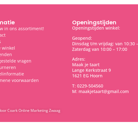
matie
Openingstijden
Openingstijden winkel:
w in ons assortiment!
act
Geopend:
s
Dinsdag t/m vrijdag: van 10:30 
 winkel
Zaterdag van 10:00 – 17:00
enden
Adres:
gestelde vragen
Maak je taart
urneren
Lange Kerkstraat 9
elinformatie
1621 EG Hoorn
mene voorwaarden
T: 0229-504560
M: maakjetaart@gmail.com
door Coark Online Marketing Zwaag