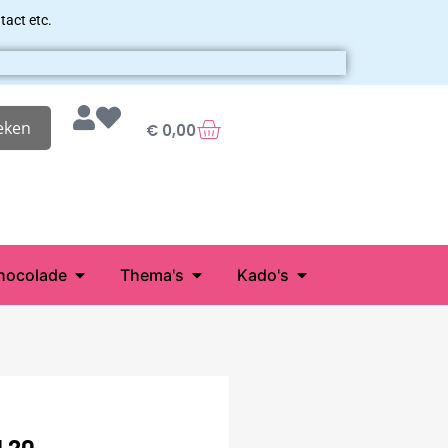
tact etc.
eken
€
0,00
hocolade
Thema's
Kado's
 20