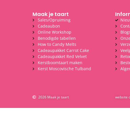
Maak je taart
Infor
Sales/Opruiming
Nieu
Cadeaubon
Cont
Online Workshop
Blog
Benodigde tabellen
Onze
How to Candy Melts
Verz
Cadeaupakket Carrot Cake
Veel
Cadeaupakket Red Velvet
Reto
Kerstboomtaart maken
Best
Kerst Moscovische Tulband
Alge
2026 Maak je taart
website 