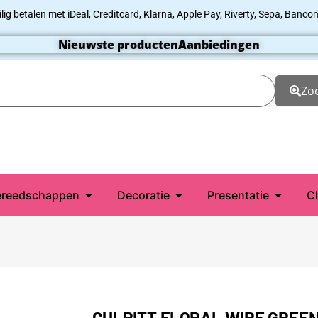
ilig betalen met iDeal, Creditcard, Klarna, Apple Pay, Riverty, Sepa, Bancon
Nieuwste producten
Aanbiedingen
Zo
reedschappen
Decoratie
Presentatie
C
CULPITT FLORAL WIRE GREEN