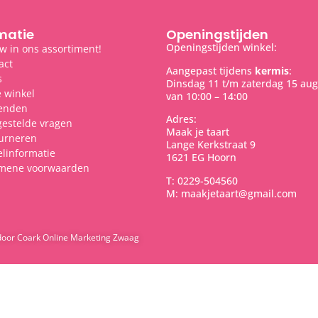
matie
Openingstijden
Openingstijden winkel:
w in ons assortiment!
act
Aangepast tijdens
kermis
:
s
Dinsdag 11 t/m zaterdag 15 aug
 winkel
van 10:00 – 14:00
enden
Adres:
gestelde vragen
Maak je taart
urneren
Lange Kerkstraat 9
elinformatie
1621 EG Hoorn
mene voorwaarden
T: 0229-504560
M: maakjetaart@gmail.com
door Coark Online Marketing Zwaag