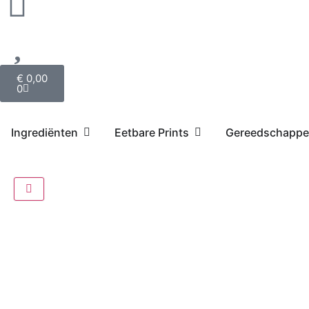
€
0,00
0
Ingrediënten
Eetbare Prints
Gereedschapp