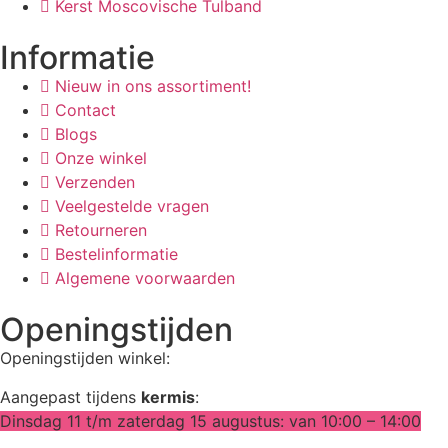
Kerst Moscovische Tulband
Informatie
Nieuw in ons assortiment!
Contact
Blogs
Onze winkel
Verzenden
Veelgestelde vragen
Retourneren
Bestelinformatie
Algemene voorwaarden
Openingstijden
Openingstijden winkel:
Aangepast tijdens
kermis
:
Dinsdag 11 t/m zaterdag 15 augustus: van 10:00 – 14:00