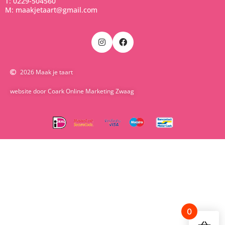
T: 0229-504560
M: maakjetaart@gmail.com
2026 Maak je taart
website door Coark Online Marketing Zwaag
0