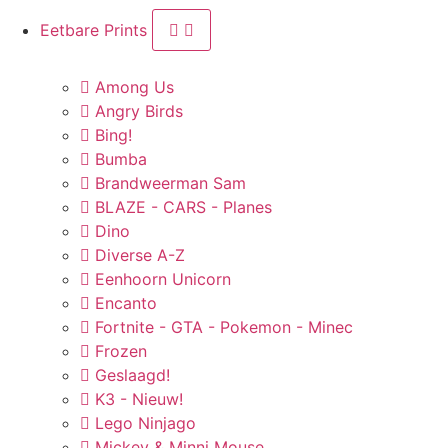
Eetbare Prints
Among Us
Angry Birds
Bing!
Bumba
Brandweerman Sam
BLAZE - CARS - Planes
Dino
Diverse A-Z
Eenhoorn Unicorn
Encanto
Fortnite - GTA - Pokemon - Minec
Frozen
Geslaagd!
K3 - Nieuw!
Lego Ninjago
Mickey & Minni Mouse