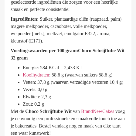
geselecteerde ingrediënten die zorgen voor een heerlijke
smaak en perfecte consistentie:
Ingrediënten:
Suiker, plantaardige oliën (raapzaad, palm),
magere melkpoeder, cacaoboter, volle melkpoeder,
weipoeder [melk], melkvet, emulgator E322, aroma,
kleurstof (E171).
Voedingswaarden per 100 gram:Choco Schrijftube Wit
32 gram
Energie: 584 KCal = 2,433 KJ
Koolhydraten
: 58,6 g (waarvan suikers 58,6 g)
Vetten: 37,8 g (waarvan verzadigde vetzuren 10,4 g)
Vezels: 0,0 g
Eiwitten: 2,3 g
Zout: 0,2 g
Met de
Choco Schrijftube Wit
van
BrandNewCakes
voeg
je eenvoudig een professionele en smaakvolle touch toe aan
je bakcreaties. Bestel vandaag nog en maak van elke taart
een waar kunstwerk!