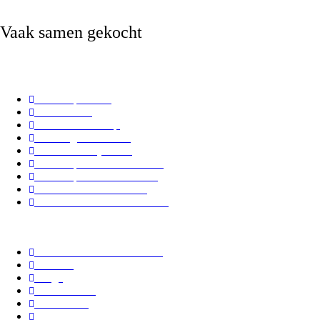
Vaak samen gekocht
Maak je taart
Sales/Opruiming
Cadeaubon
Online Workshop
Benodigde tabellen
How to Candy Melts
Cadeaupakket Carrot Cake
Cadeaupakket Red Velvet
Kerstboomtaart maken
Kerst Moscovische Tulband
Informatie
Nieuw in ons assortiment!
Contact
Blogs
Onze winkel
Verzenden
Veelgestelde vragen