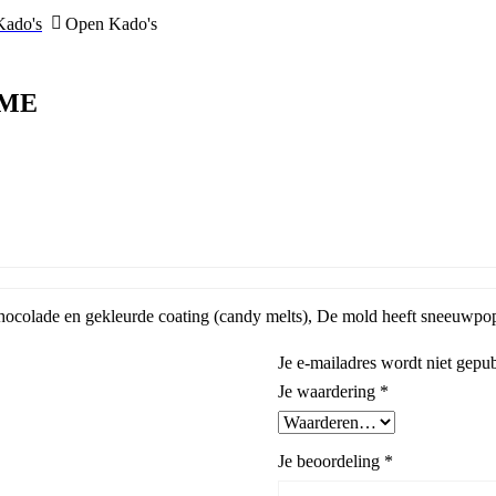
Kado's
Open Kado's
PME
chocolade en gekleurde coating (candy melts), De mold heeft sneeuwpo
Je e-mailadres wordt niet gepub
Je waardering
*
Je beoordeling
*