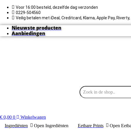
Ga
naar
Voor 16:00 besteld, dezelfde dag verzonden
de
0229-504560
inhoud
Veilig betalen met iDeal, Creditcard, Klarna, Apple Pay, Rivert
Nieuwste producten
Aanbiedingen
€
0,00
0
Winkelwagen
Ingrediënten
Open Ingrediënten
Eetbare Prints
Open Eetba