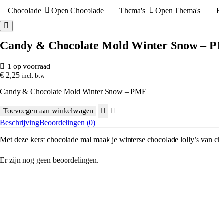
Chocolade
Open Chocolade
Thema's
Open Thema's
Candy & Chocolate Mold Winter Snow – 
1 op voorraad
€
2,25
incl. btw
Candy & Chocolate Mold Winter Snow – PME
Toevoegen aan winkelwagen
Candy
Beschrijving
Beoordelingen (0)
&
Chocolate
Met deze kerst chocolade mal maak je winterse chocolade lolly’s van 
Mold
Winter
Snow
Er zijn nog geen beoordelingen.
-
PME
aantal