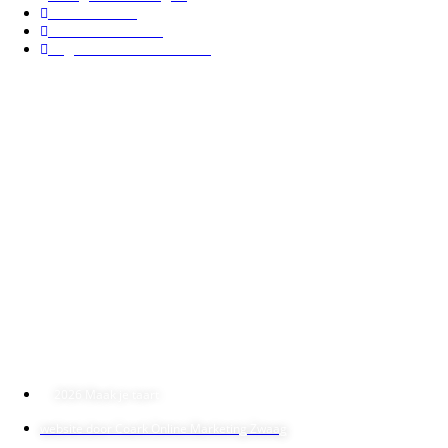
Retourneren
Bestelinformatie
Algemene voorwaarden
Openingstijden
Openingstijden winkel:
Aangepast tijdens
kermis
:
Dinsdag 11 t/m zaterdag 15 augustus: van 10:00 – 14:00
Adres:
Maak je taart
Lange Kerkstraat 9
1621 EG Hoorn
T: 0229-504560
M: maakjetaart@gmail.com
2026 Maak je taart
website door Coark Online Marketing Zwaag