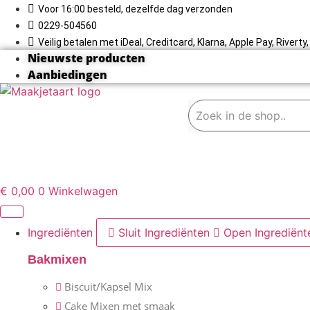
Ga
Voor 16:00 besteld, dezelfde dag verzonden
naar
0229-504560
de
Veilig betalen met iDeal, Creditcard, Klarna, Apple Pay, Rivert
inhoud
Nieuwste producten
Aanbiedingen
€
0,00
0
Winkelwagen
Ingrediënten
Sluit Ingrediënten
Open Ingrediënt
Bakmixen
Biscuit/Kapsel Mix
Cake Mixen met smaak