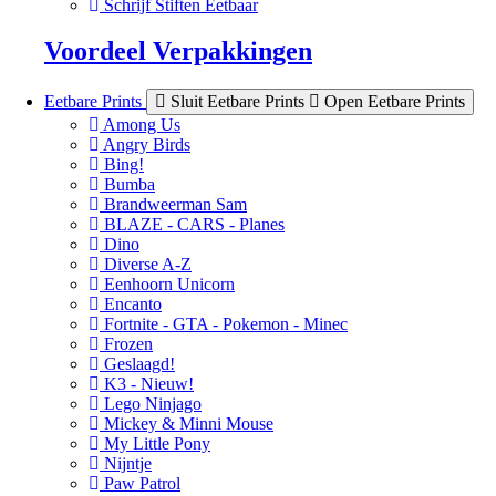
Schrijf Stiften Eetbaar
Voordeel Verpakkingen
Eetbare Prints
Sluit Eetbare Prints
Open Eetbare Prints
Among Us
Angry Birds
Bing!
Bumba
Brandweerman Sam
BLAZE - CARS - Planes
Dino
Diverse A-Z
Eenhoorn Unicorn
Encanto
Fortnite - GTA - Pokemon - Minec
Frozen
Geslaagd!
K3 - Nieuw!
Lego Ninjago
Mickey & Minni Mouse
My Little Pony
Nijntje
Paw Patrol