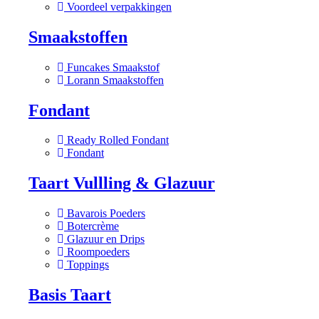
Voordeel verpakkingen
Smaakstoffen
Funcakes Smaakstof
Lorann Smaakstoffen
Fondant
Ready Rolled Fondant
Fondant
Taart Vullling & Glazuur
Bavarois Poeders
Botercrème
Glazuur en Drips
Roompoeders
Toppings
Basis Taart