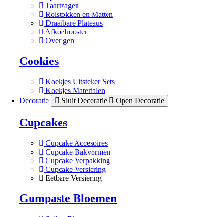
Taartzagen
Rolstokken en Matten
Draaibare Plateaus
Afkoelrooster
Overigen
Cookies
Koekjes Uitsteker Sets
Koekjes Materialen
Decoratie
Sluit Decoratie
Open Decoratie
Cupcakes
Cupcake Accesoires
Cupcake Bakvormen
Cupcake Verpakking
Cupcake Versiering
Eetbare Versiering
Gumpaste Bloemen