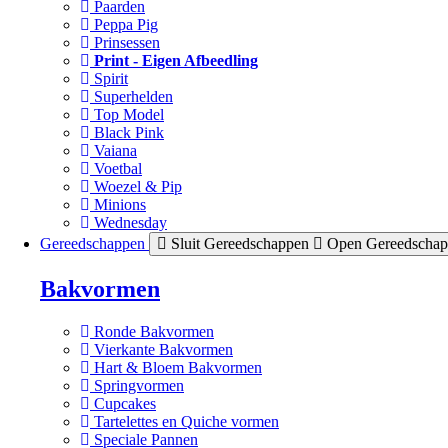
Paarden
Peppa Pig
Prinsessen
Print - Eigen Afbeedling
Spirit
Superhelden
Top Model
Black Pink
Vaiana
Voetbal
Woezel & Pip
Minions
Wednesday
Gereedschappen
Sluit Gereedschappen
Open Gereedscha
Bakvormen
Ronde Bakvormen
Vierkante Bakvormen
Hart & Bloem Bakvormen
Springvormen
Cupcakes
Tartelettes en Quiche vormen
Speciale Pannen