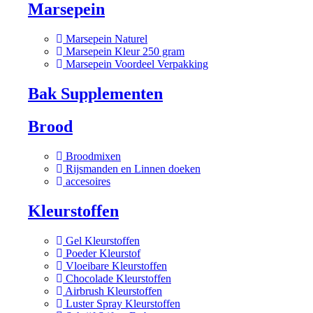
Marsepein
Marsepein Naturel
Marsepein Kleur 250 gram
Marsepein Voordeel Verpakking
Bak Supplementen
Brood
Broodmixen
Rijsmanden en Linnen doeken
accesoires
Kleurstoffen
Gel Kleurstoffen
Poeder Kleurstof
Vloeibare Kleurstoffen
Chocolade Kleurstoffen
Airbrush Kleurstoffen
Luster Spray Kleurstoffen