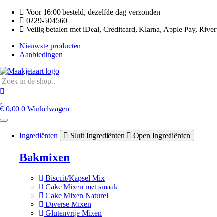
Ga
Voor 16:00 besteld, dezelfde dag verzonden
naar
0229-504560
de
Veilig betalen met iDeal, Creditcard, Klarna, Apple Pay, River
inhoud
Nieuwste producten
Aanbiedingen
€
0,00
0
Winkelwagen
Ingrediënten
Sluit Ingrediënten
Open Ingrediënten
Bakmixen
Biscuit/Kapsel Mix
Cake Mixen met smaak
Cake Mixen Naturel
Diverse Mixen
Glutenvrije Mixen