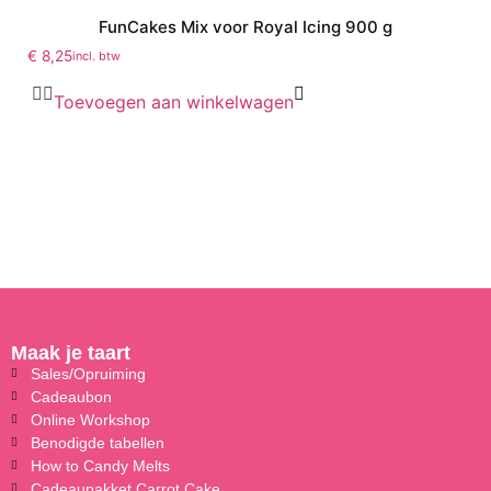
FunCakes Mix voor Royal Icing 900 g
€
8,25
incl. btw
Toevoegen aan winkelwagen
Maak je taart
Sales/Opruiming
Cadeaubon
Online Workshop
Benodigde tabellen
How to Candy Melts
Cadeaupakket Carrot Cake