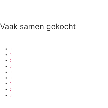
Vaak samen gekocht
Maak je taart
Sales/Opruiming
Cadeaubon
Online Workshop
Benodigde tabellen
How to Candy Melts
Cadeaupakket Carrot Cake
Cadeaupakket Red Velvet
Kerstboomtaart maken
Kerst Moscovische Tulband
Informatie