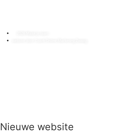
T: 0229-504560
M: maakjetaart@gmail.com
2026 Maak je taart
website door Coark Online Marketing Zwaag
Nieuwe website