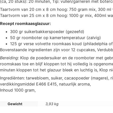
(ca, 20 stuks): 20 minuten, Tip: vullen/garneren met bote
Taartvorm van 20 cm x 8 cm hoog: 750 gram mix, 300 ml wa
Taartvorm van 25 cm x 8 cm hoog: 1000 gr mix, 400ml water
Recept roomkaasglazuur:
300 gr suikerbakkerspoeder (gezeefd)
50 gr roomboter op kamertemperatuur (zalvig)
125 gr verse volvette roomkaas koud (philadelphia o
Bovenstaande ingredienten zijn voor 12 cupcakes, Verdubb
Bereiding:
Klop de poedersuiker en de roomboter met gebru
roomskaas toe en blijf kloppen tot hij volledig is opgen
minuten kloppen tot het glazuur bleek en luchtig is, Klop 
Ingrediënten: tarwebloem, suiker, cacaopoeder (magere), r
verdikkingsmiddel E466 E415, natuurlijk aroma,
Inhoud 1000 gram,
Gewicht
3,93 kg