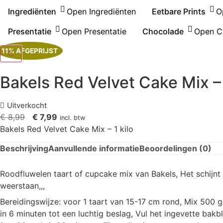
Ingrediënten
Open Ingrediënten
Eetbare Prints
O
Presentatie
Open Presentatie
Chocolade
Open C
11% AFGEPRIJST
Bakels Red Velvet Cake Mix – 
Uitverkocht
Oorspronkelijke
Huidige
€
8,99
€
7,99
incl. btw
prijs
prijs
Bakels Red Velvet Cake Mix – 1 kilo
was:
is:
Beschrijving
Aanvullende informatie
Beoordelingen (0)
€ 8,99.
€ 7,99.
Roodfluwelen taart of cupcake mix van Bakels, Het schijn
weerstaan,,,
Bereidingswijze: voor 1 taart van 15-17 cm rond, Mix 500 
in 6 minuten tot een luchtig beslag, Vul het ingevette ba