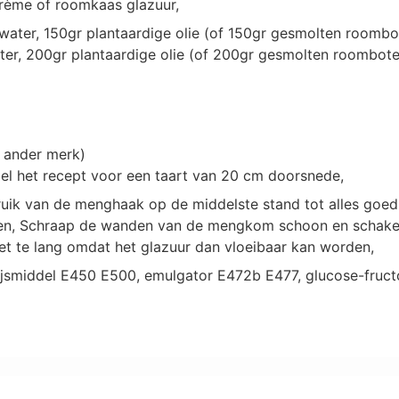
rcrème of roomkaas glazuur,
ter, 150gr plantaardige olie (of 150gr gesmolten roombote
, 200gr plantaardige olie (of 200gr gesmolten roomboter),
f ander merk)
el het recept voor een taart van 20 cm doorsnede,
ik van de menghaak op de middelste stand tot alles goed
omen, Schraap de wanden van de mengkom schoon en schakel
niet te lang omdat het glazuur dan vloeibaar kan worden,
ijsmiddel E450 E500, emulgator E472b E477, glucose-fructo